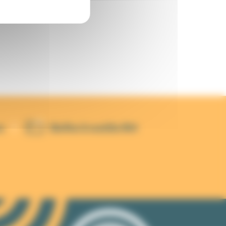
s
Boîte à outils RH