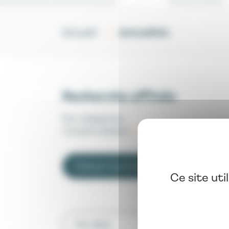
Actualités
Accueil
Recherche affinée
Par catégories
:
Conseil médical
Enlever tous les filtres
Ce site uti
Par date