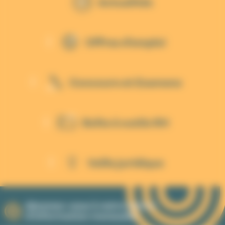
Actualités
Offres d'emploi
Concours et Examens
Boîte à outils RH
Veille juridique
Abonnez-vous à notre lettre
d'information mensuelle.