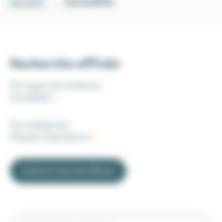
Actualités
Accueil
Recherche affinée
Par types de contenus
:
Actualités
Par catégories
:
Risques statutaires
Enlever tous les filtres