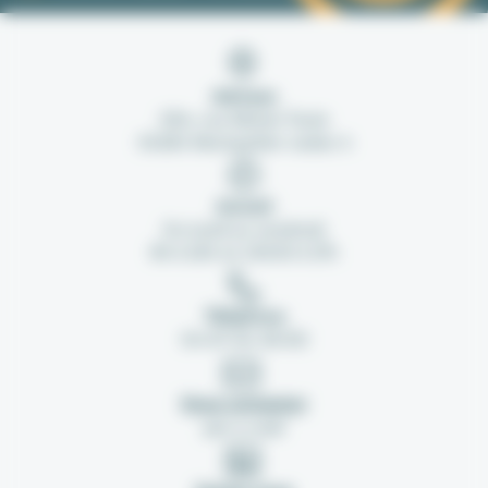
Adresse
254, rue Michel Teule
34184 Montpellier cedex 4
Accueil
Du lundi au vendredi
8h à 12h et 13h30 à 17h
Téléphone
04 67 04 38 80
Nous contacter
par e-mail