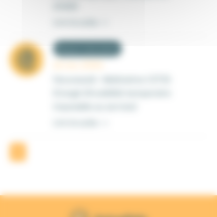
2026)
Lire la suite ->
Risques statutaires
12 nov. 2024
Nouveauté : Webinaires CITIS
(Congé d’invalidité temporaire
imputable au service)
Lire la suite ->
1