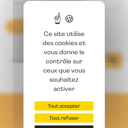
Par date
Trier par
Ce site utilise
des cookies et
vous donne le
contrôle sur
ceux que vous
souhaitez
activer
Tout accepter
Actualités
Tout refuser