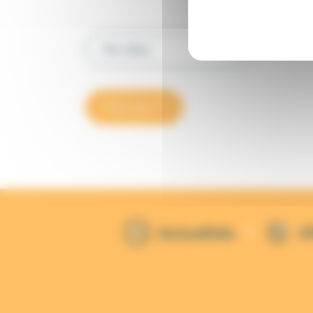
Par date
Trier par
Actualités
O