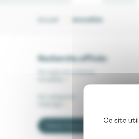
Actualités
Accueil
Recherche affinée
Par types de contenus
:
Actualités
Par catégories
:
Chômage
Ce site uti
Enlever tous les filtres