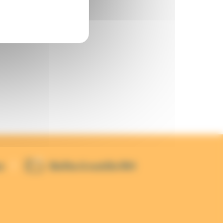
s
Boîte à outils RH