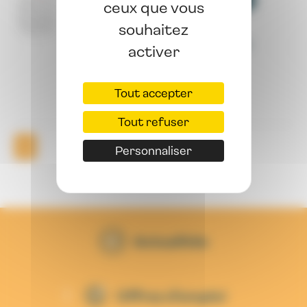
Action sociale
Concours et examens
ceux que vous
13 août 2025
souhaitez
Ouverture du concours externe
activer
d'infirmier territorial en soins
généraux, session 2026
Tout accepter
Lire la suite ->
Tout refuser
1
Personnaliser
Actualités
Offres d'emploi