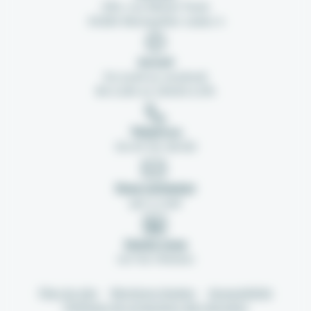
254, rue Michel Teule
34184 Montpellier cedex 4
Accueil
Du lundi au vendredi
8h à 12h et 13h30 à 17h
Téléphone
04 67 04 38 80
Nous contacter
par e-mail
Suivez-nous
sur les réseaux
Plan du site
Mentions légales
Accessibilité
Politique de protection des données