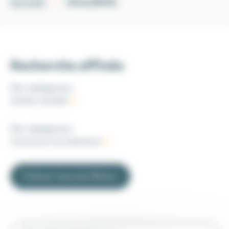
Actualités
Accueil
Recherche affinée
Par catégories
:
Action sociale
Par catégories
:
Concours et examens
Enlever tous les filtres