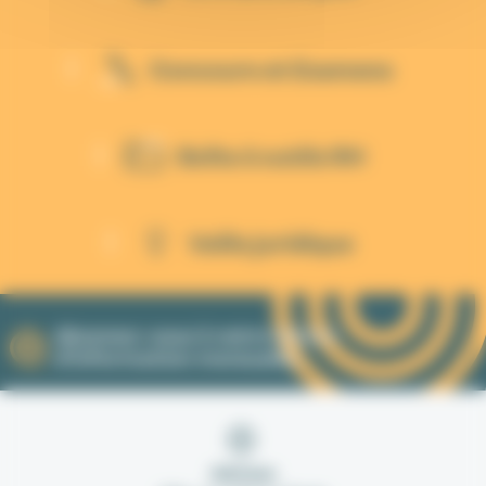
Concours et Examens
Boîte à outils RH
Veille juridique
Abonnez-vous à notre lettre
d'information mensuelle.
Adresse