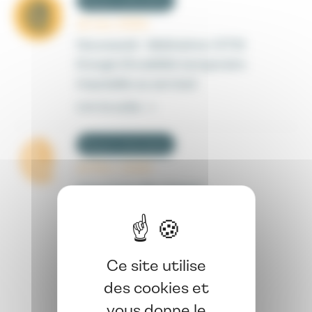
Risques statutaires
12 nov. 2024
Nouveauté : Webinaires CITIS
(Congé d’invalidité temporaire
imputable au service)
Lire la suite ->
Risques statutaires
19 févr. 2025
Assurance des risques
statutaires : Lancement de la
procédure de mise en
concurrence des prochains «
Ce site utilise
contrats groupe » (1er janvier
des cookies et
2026)
vous donne le
Lire la suite ->