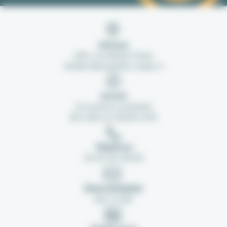
Adresse
254, rue Michel Teule
34184 Montpellier cedex 4
Accueil
Du lundi au vendredi
8h à 12h et 13h30 à 17h
Téléphone
04 67 04 38 80
Nous contacter
par e-mail