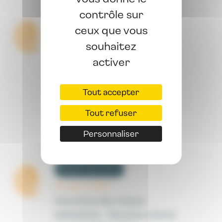
contrôle sur
Risques statutaires
ceux que vous
21 mars 2025
souhaitez
Assurance des risques
activer
statutaires : FAQ sur la
procédure de mise en
Tout accepter
concurrence des prochains «
contrats groupe » (1er janvier
Tout refuser
2026)
Personnaliser
Lire la suite ->
Risques statutaires
12 sept. 2025
Assurance des risques
statutaires - Nouveau contrat