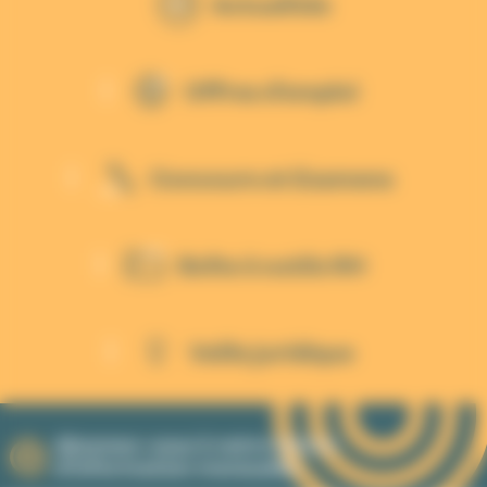
Actualités
Offres d'emploi
Concours et Examens
Boîte à outils RH
Veille juridique
Abonnez-vous à notre lettre
d'information mensuelle.