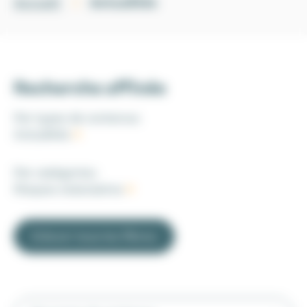
Actualités
Accueil
Recherche affinée
Par types de contenus
:
Actualités
Par catégories
:
Risques statutaires
Enlever tous les filtres