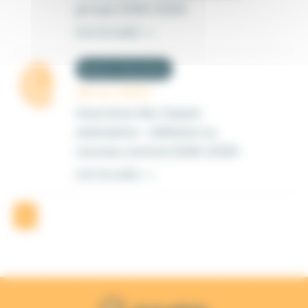
groupe 2026-2029
Lire la suite ->
Risques statutaires
06 nov. 2025
Assurance des risques
statutaires - Adhésion au
nouveau contrat 2026-2029
Lire la suite ->
1