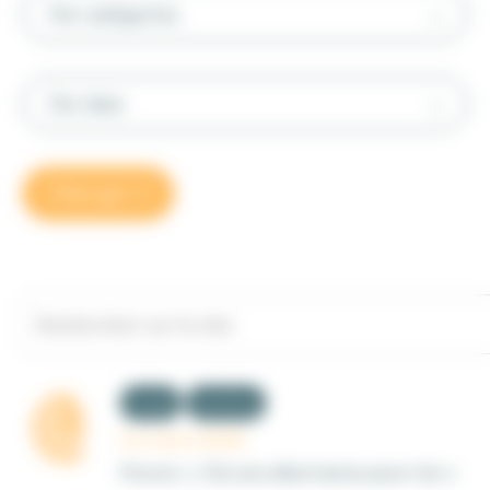
Par catégories
Par date
Trier par
Emploi
Handicap
13 mars 2026
Forum « J’ai une alternance pour toi »