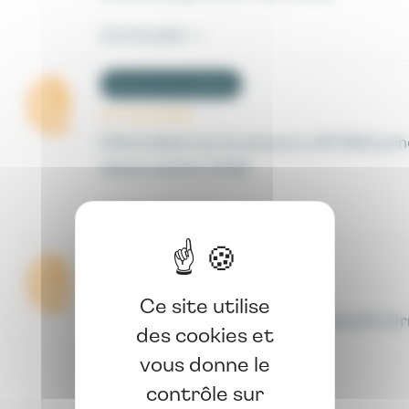
Lire la suite ->
Concours et examens
07 mai 2025
Information sur le concours d'ATSEM prin
classe session 2025
Lire la suite ->
Concours et examens
08 août 2024
Ce site utilise
Information sur le concours d'attaché terr
des cookies et
session 2024
vous donne le
contrôle sur
Lire la suite ->