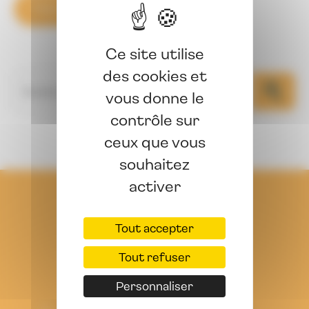
Trier par
Ce site utilise
des cookies et
vous donne le
contrôle sur
ceux que vous
souhaitez
activer
Actualités
Tout accepter
Offres d'emploi
Tout refuser
Personnaliser