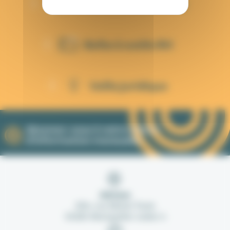
Concours et Examens
Boîte à outils RH
Veille juridique
Abonnez-vous à notre lettre
d'information mensuelle.
Adresse
254, rue Michel Teule
34184 Montpellier cedex 4