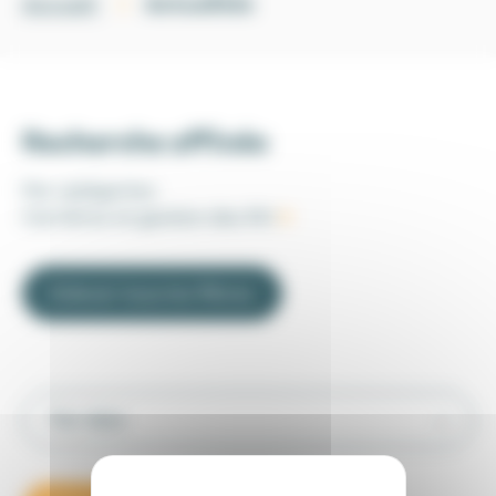
Actualités
Accueil
Recherche affinée
Par catégories
:
Carrières et gestion des RH
Enlever tous les filtres
Par date