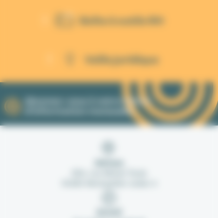
Boîte à outils RH
Veille juridique
Abonnez-vous à notre lettre
d'information mensuelle.
Adresse
254, rue Michel Teule
34184 Montpellier cedex 4
Accueil