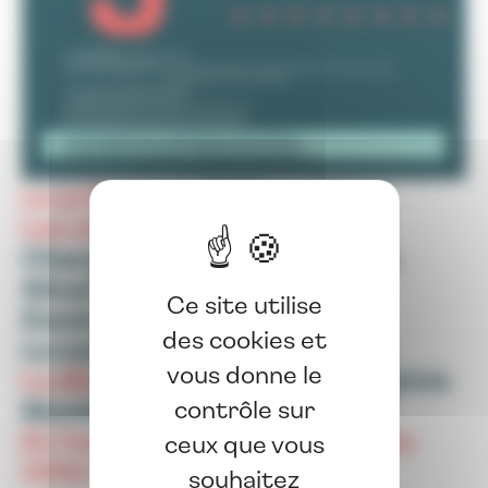
Le président
,
Philippe Vidal,
Les vice-présidents
,
Éliette
Charpentier, Jordan Dartier,
Séverine Saur et Philippe
Ce site utilise
Doutremepuich,
des cookies et
Le conseil d’administration,
vous donne le
La directrice des services
,
Sylvie
Montes,
contrôle sur
Et l’ensemble du personnel du
ceux que vous
CDG 34
,
souhaitez