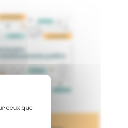
sur ceux que