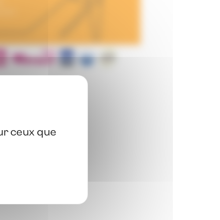
sur ceux que