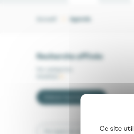
Agenda
Accueil
Recherche affinée
Par catégories
:
Mobilités
Enlever tous les filtres
Ce site uti
Par types de contenus