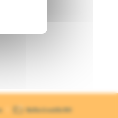
s
Boîte à outils RH