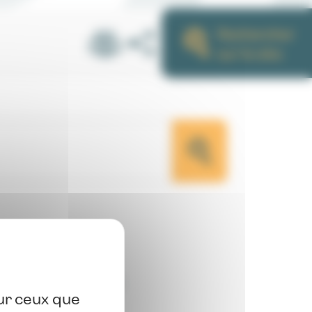
Rechercher
sur le site
ur une gestion
a mobilité dans la
sur ceux que
 (copie 1)