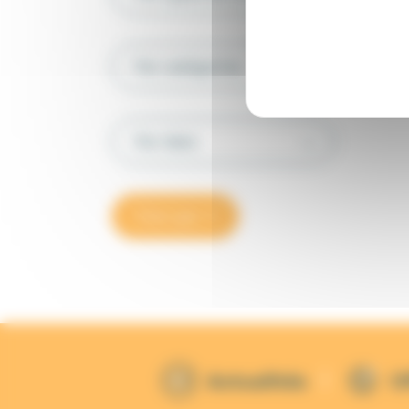
Par catégories
Par date
Trier par
Actualités
O